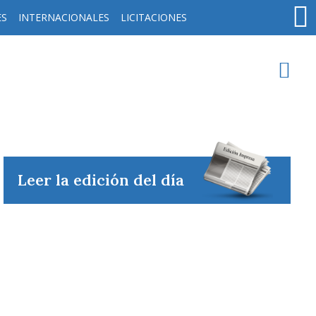
ES
INTERNACIONALES
LICITACIONES
oy en
Rafaela
ver clima
Leer la edición del día
Mín
/
Máx
Humedad
Presión