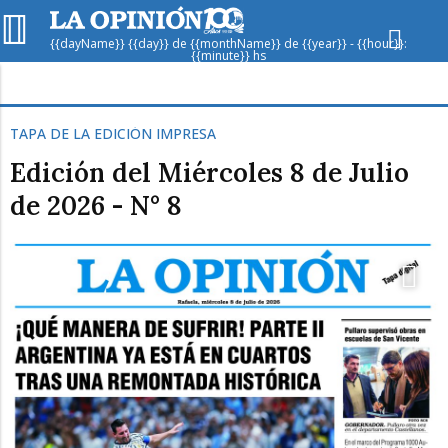
{{dayName}} {{day}} de {{monthName}} de {{year}} - {{hour}}:
{{minute}} hs
Hoy en
Rafaela
ver clima
TAPA DE LA EDICIÓN IMPRESA
Mín
/
Máx
Edición del Miércoles 8 de Julio
Humedad
de 2026 - N° 8
Presión
Vie
Sáb
Dom