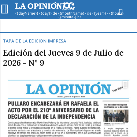
{{dayName}} {{day}} de {{monthName}} de {{year}} - {{hour}}:
{{minute}} hs
Hoy en
Rafaela
ver clima
TAPA DE LA EDICIÓN IMPRESA
Mín
/
Máx
Edición del Jueves 9 de Julio de
Humedad
2026 - N° 9
Presión
Dom
Lun
Mar