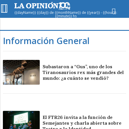
{{dayName}} {{day}} de {{monthName}} de {{year}} - {{hour}}:
{{minute}} hs
Hoy en
Rafaela
ver clima
Información General
Mín
/
Máx
Humedad
Presión
Subastaron a “Gus”, uno de los
Tiranosaurios rex más grandes del
mundo: ¿a cuánto se vendió?
Dom
Lun
Mar
El FTR26 invita a la función de
Semejantes y charla abierta sobre
Teatro x la Identidad