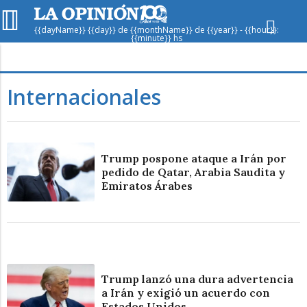
{{dayName}} {{day}} de {{monthName}} de {{year}} - {{hour}}:
{{minute}} hs
Hoy en
Rafaela
ver clima
Internacionales
Mín
/
Máx
Humedad
Presión
Trump pospone ataque a Irán por
pedido de Qatar, Arabia Saudita y
Emiratos Árabes
Lun
Mar
Mié
Trump lanzó una dura advertencia
a Irán y exigió un acuerdo con
Estados Unidos