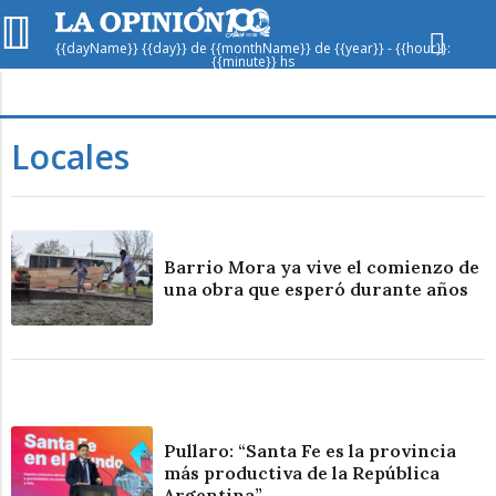
{{dayName}} {{day}} de {{monthName}} de {{year}} - {{hour}}:
{{minute}} hs
Hoy en
Rafaela
ver clima
Locales
Mín
/
Máx
Humedad
Presión
Barrio Mora ya vive el comienzo de
una obra que esperó durante años
Sáb
Dom
Lun
Pullaro: “Santa Fe es la provincia
más productiva de la República
Argentina”