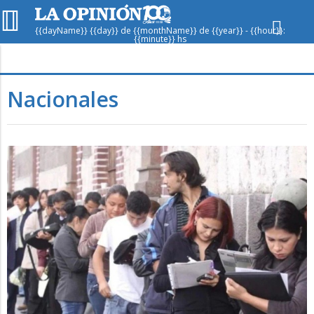
{{dayName}} {{day}} de {{monthName}} de {{year}} - {{hour}}:
{{minute}} hs
Hoy en
Rafaela
ver clima
Nacionales
Mín
/
Máx
Humedad
Presión
Dom
Lun
Mar