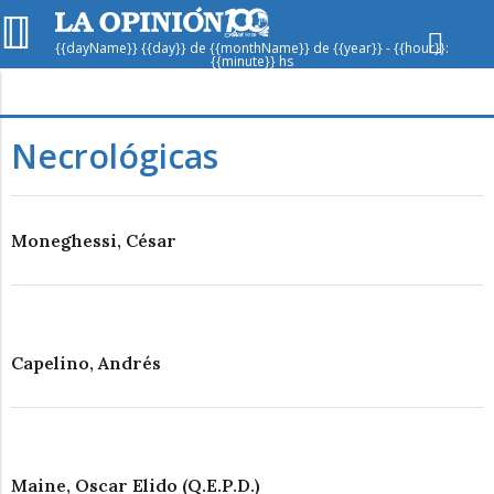
{{dayName}} {{day}} de {{monthName}} de {{year}} - {{hour}}:
{{minute}} hs
Hoy en
Rafaela
ver clima
Necrológicas
Mín
/
Máx
Humedad
Presión
Moneghessi, César
Capelino, Andrés
Mar
Mié
Jue
Maine, Oscar Elido (Q.E.P.D.)