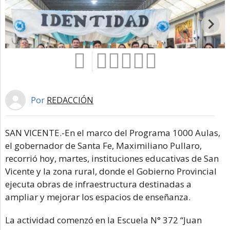
Por
REDACCIÓN
SAN VICENTE.-En el marco del Programa 1000 Aulas,
el gobernador de Santa Fe, Maximiliano Pullaro,
Un momento de la visita del gobernador
Foto 1 de 2
U
recorrió hoy, martes, instituciones educativas de San
Pullaro.
C
Vicente y la zona rural, donde el Gobierno Provincial
Crédito: Prensa Municipalidad
ejecuta obras de infraestructura destinadas a
ampliar y mejorar los espacios de enseñanza.
La actividad comenzó en la Escuela N° 372 “Juan