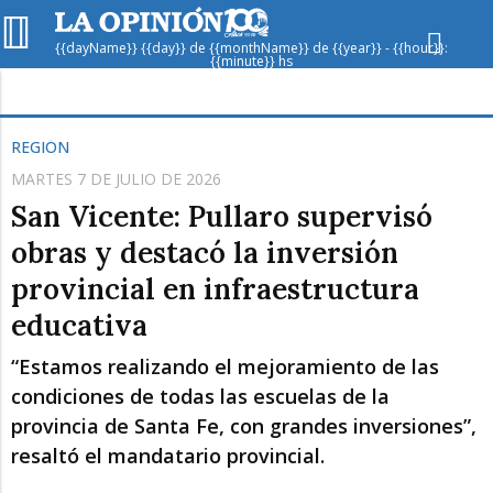
{{dayName}} {{day}} de {{monthName}} de {{year}} - {{hour}}:
{{minute}} hs
Hoy en
Rafaela
ver clima
REGIÓN
MARTES 7 DE JULIO DE 2026
Mín
/
Máx
Humedad
San Vicente: Pullaro supervisó
Presión
obras y destacó la inversión
provincial en infraestructura
educativa
“Estamos realizando el mejoramiento de las
condiciones de todas las escuelas de la
provincia de Santa Fe, con grandes inversiones”,
Lun
Mar
Mié
resaltó el mandatario provincial.