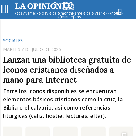
{{dayName}} {{day}} de {{monthName}} de {{year}} - {{hour}}:
{{minute}} hs
Hoy en
Rafaela
ver clima
SOCIALES
MARTES 7 DE JULIO DE 2026
Mín
/
Máx
Humedad
Lanzan una biblioteca gratuita de
Presión
iconos cristianos diseñados a
mano para Internet
Entre los iconos disponibles se encuentran
elementos básicos cristianos como la cruz, la
Biblia o el calvario, así como referencias
litúrgicas (cáliz, hostia, lecturas, altar).
Vie
Sáb
Dom