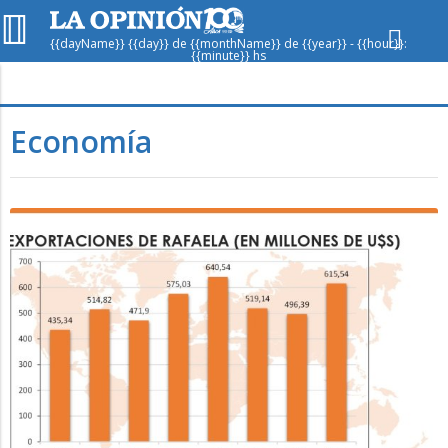
{{dayName}} {{day}} de {{monthName}} de {{year}} - {{hour}}:
{{minute}} hs
Hoy en
Rafaela
ver clima
Economía
Mín
/
Máx
Humedad
Presión
Sáb
Dom
Lun