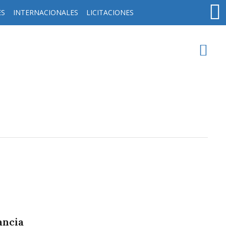
ES
INTERNACIONALES
LICITACIONES
oy en
Rafaela
ver clima
Mín
/
Máx
Humedad
Presión
ancia