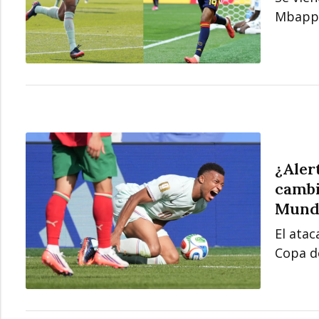
Mbappé
¿Aler
cambi
Mundi
El ata
Copa d