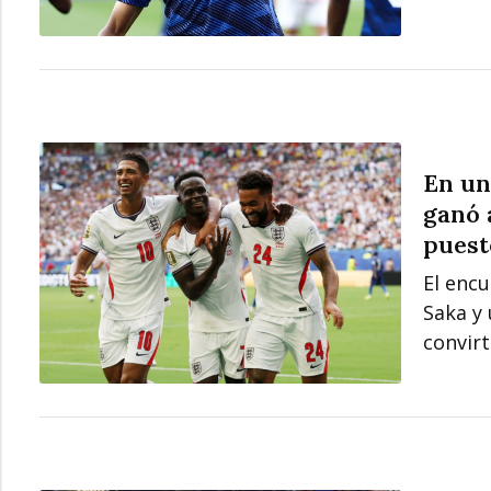
En un
ganó 
puest
El enc
Saka y
convir