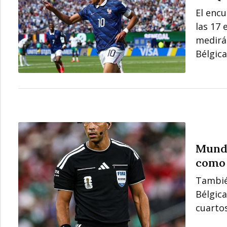
El encu
las 17 
medirá
Bélgica
Mundi
como 
También
Bélgic
cuartos