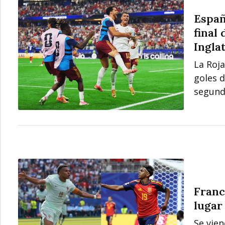
Españ
final
Ingla
La Roja
goles 
segunda
Franc
lugar
Se vie