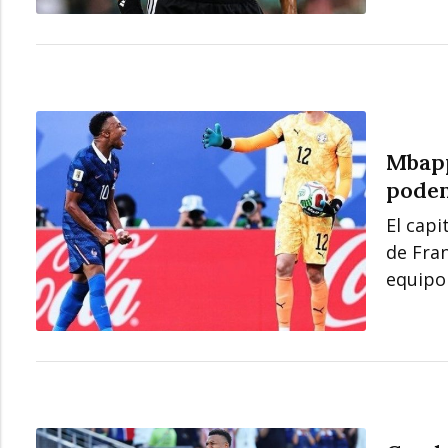
Mbapp
podem
El capi
de Fran
equipo