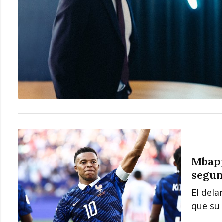
Mbapp
segun
El dela
que su