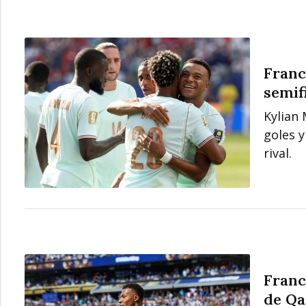
Franc
semif
Kylian
goles 
rival.
Franc
de Qa