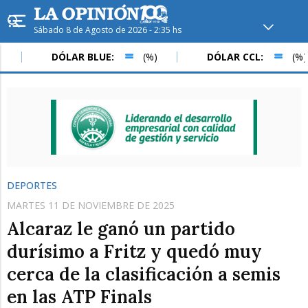
Sábado 8 de Agosto de 2026 - 2:35 hs
Hoy en
Rafaela
ver clima
DÓLAR BLUE:
(%)
DÓLAR CCL:
(%)
Mín
/
Máx
Humedad
Presión
DEPORTES
MARTES 11 DE NOVIEMBRE DE 2025
Alcaraz le ganó un partido
durísimo a Fritz y quedó muy
cerca de la clasificación a semis
Sáb
Dom
Lun
en las ATP Finals