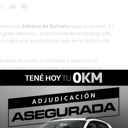
camino de
Atlético de Rafaela
hacia el ascenso. El
goles decisivos , principalmente en los play-offs,
un logro que quedará marcado en la historia del
ineker no ocultó su felicidad y describió la
 Lo imaginé muchas veces, uno se prepara, lo
 había pensado. Vivirlo así, con nuestra gente, es