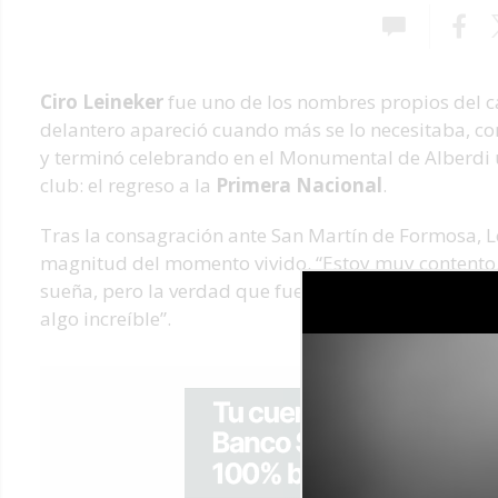
Ciro Leineker
fue uno de los nombres propios del 
delantero apareció cuando más se lo necesitaba, con 
y terminó celebrando en el Monumental de Alberdi 
club: el regreso a la
Primera Nacional
.
Tras la consagración ante San Martín de Formosa, Le
magnitud del momento vivido. “Estoy muy contento.
sueña, pero la verdad que fue mucho mejor de lo que
algo increíble”.