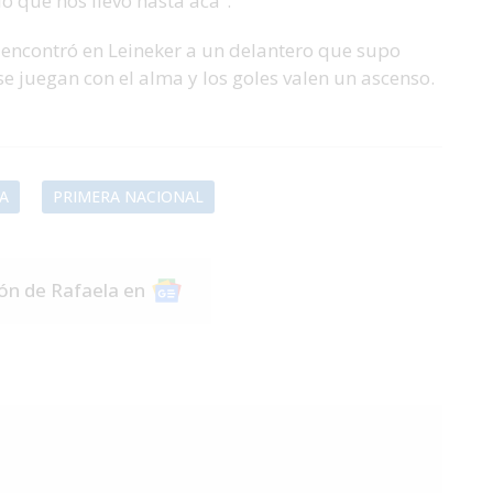
o que nos llevó hasta acá”.
o, encontró en Leineker a un delantero que supo
e juegan con el alma y los goles valen un ascenso.
A
PRIMERA NACIONAL
ión de Rafaela en