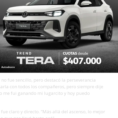
gnificado especial, sobre todo después de la
antes, pero tenía que ser hoy y tenía que ser acá.
 en nuestra cancha, después de esa final que
ipo tras aquel golpe, que lejos de debilitarlos, los
ramos rápido. Las dos semanas de descanso y el
so de la cabeza. A partir de ahí no perdimos
e visitante”.
 no fue sencillo, pero destacó la perseverancia
earla con todos los compañeros, pero siempre dije
oco me fui ganando mi lugarcito y hoy puedo
 fue claro y directo. “Más allá del ascenso, lo mejor