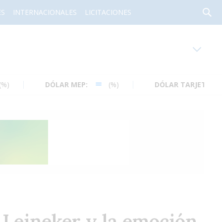
ES
INTERNACIONALES
LICITACIONES
oy en
Rafaela
ver clima
DÓLAR MEP:
(%)
DÓLAR TARJETA:
(%)
Mín
/
Máx
Humedad
Presión
: Leineker y la emoción