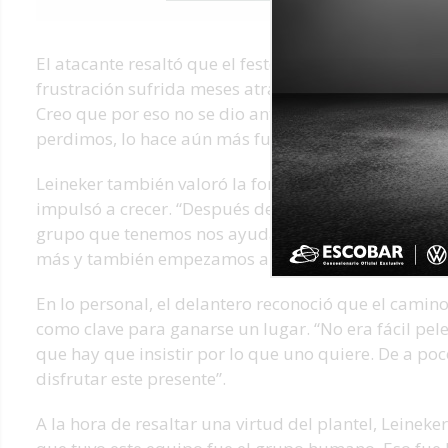
El atacante resaltó que el festejo en casa tuvo un si
frustración sufrida meses atrás. “Podría haber sido 
Creo que por eso no se dio antes. Haberlo festejado
perdimos, lo hace aún más fuerte”.
Leineker también valoró la fortaleza anímica del equ
impulsó a crecer. “Después de esa final nos recupe
grupo que tenemos nos ayudaron mucho a sacarnos e
más y también empezamos a sentirnos más fuertes d
En lo personal, el delantero reconoció que el camino
como clave para ganarse un lugar. “No era fácil pel
que hay que insistir por lo que uno quiere. De a p
disfrutar este presente”.
A la hora de resaltar una virtud del plantel, Leineker