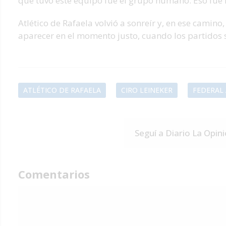
que tuvo este equipo fue el grupo humano. Eso fue l
Atlético de Rafaela volvió a sonreír y, en ese camin
aparecer en el momento justo, cuando los partidos s
ATLÉTICO DE RAFAELA
CIRO LEINEKER
FEDERAL 
Seguí a Diario La Opin
Comentarios