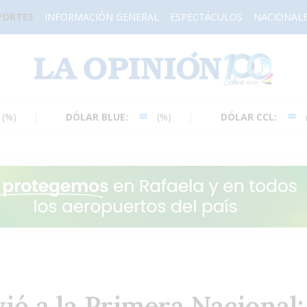
PORTES
INFORMACIÓN GENERAL
ESPECTÁCULOS
NACIONAL
H
DÓLAR BLUE:
(%)
DÓLAR CCL:
(%)
vió a la Primera Nacional