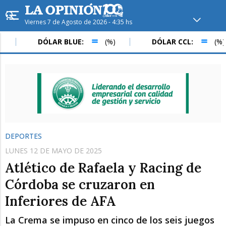
Viernes 7 de Agosto de 2026 - 4:35 hs
Hoy en
Rafaela
ver clima
DÓLAR BLUE:
(%)
DÓLAR CCL:
(%)
Mín
/
Máx
Humedad
Presión
DEPORTES
LUNES 12 DE MAYO DE 2025
Atlético de Rafaela y Racing de
Córdoba se cruzaron en
Inferiores de AFA
Sáb
Dom
Lun
La Crema se impuso en cinco de los seis juegos