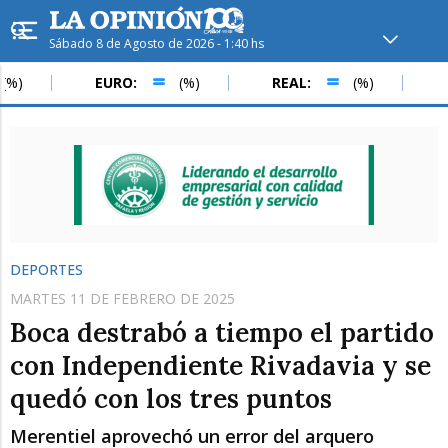
Sábado 8 de Agosto de 2026 - 1:40 hs
Hoy en
Rafaela
ver clima
EURO:
(%)
REAL:
(%)
PESO C
Mín
/
Máx
Humedad
Presión
DEPORTES
MARTES 11 DE FEBRERO DE 2025
Boca destrabó a tiempo el partido
con Independiente Rivadavia y se
quedó con los tres puntos
Sáb
Dom
Lun
Merentiel aprovechó un error del arquero