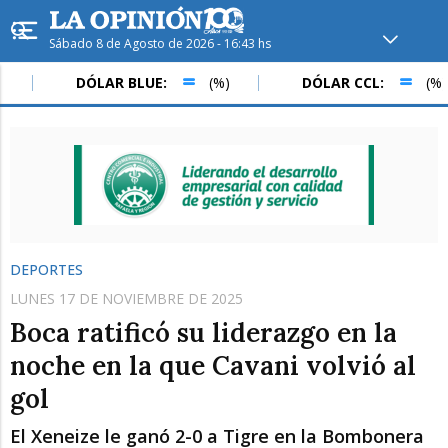
Sábado 8 de Agosto de 2026 - 16:43 hs
Hoy en
Rafaela
ver clima
DÓLAR BLUE:
(%)
DÓLAR CCL:
(%)
Mín
/
Máx
Humedad
Presión
DEPORTES
LUNES 17 DE NOVIEMBRE DE 2025
Boca ratificó su liderazgo en la
noche en la que Cavani volvió al
gol
Dom
Lun
Mar
El Xeneize le ganó 2-0 a Tigre en la Bombonera