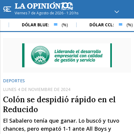
Viernes 7 de Agosto de 2026 - 1:20 hs
Hoy en
Rafaela
ver clima
DÓLAR BLUE:
(%)
DÓLAR CCL:
(%)
Mín
/
Máx
Humedad
Presión
DEPORTES
LUNES 4 DE NOVIEMBRE DE 2024
Colón se despidió rápido en el
Reducido
El Sabalero tenía que ganar. Lo buscó y tuvo
Vie
Sáb
Dom
chances, pero empató 1-1 ante All Boys y