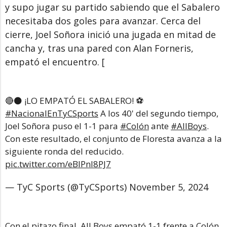
y supo jugar su partido sabiendo que el Sabalero
necesitaba dos goles para avanzar. Cerca del
cierre, Joel Soñora inició una jugada en mitad de
cancha y, tras una pared con Alan Forneris,
empató el encuentro.
[
🔴⚫ ¡LO EMPATÓ EL SABALERO! ⚽
#NacionalEnTyCSports
A los 40' del segundo tiempo,
Joel Soñora puso el 1-1 para
#Colón
ante
#AllBoys
.
Con este resultado, el conjunto de Floresta avanza a la
siguiente ronda del reducido.
pic.twitter.com/eBlPnI8PJ7
— TyC Sports (@TyCSports)
November 5, 2024
Con el pitazo final, All Boys empató 1-1 frente a Colón