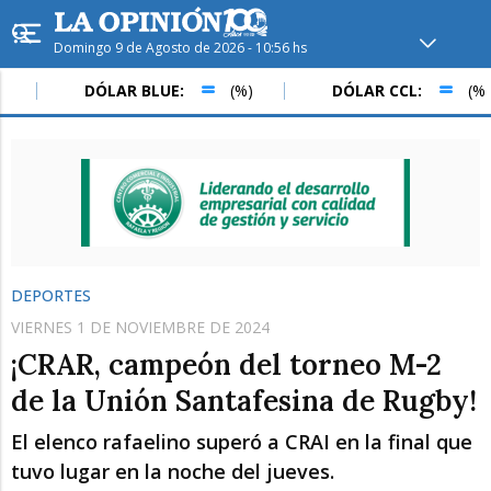
Domingo 9 de Agosto de 2026 - 10:56 hs
Hoy en
Rafaela
ver clima
DÓLAR BLUE:
(%)
DÓLAR CCL:
(%)
Mín
/
Máx
Humedad
Presión
DEPORTES
VIERNES 1 DE NOVIEMBRE DE 2024
¡CRAR, campeón del torneo M-2
de la Unión Santafesina de Rugby!
El elenco rafaelino superó a CRAI en la final que
Lun
Mar
Mié
tuvo lugar en la noche del jueves.