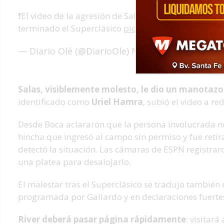
❗️El video de la agresión de Salas a una persona que
terminado el Superclásico
pic.twitter.com/JEeJmpK
— Diario Olé (@DiarioOle)
November 10, 2025
Salas, visiblemente molesto, le dio un manotazo 
identificado como
Uriel Hamra
, subió el video a re
Desde Boca aclararon que la persona involucrada no
hincha que ingresó al campo sin permiso y fue retir
detectó la situación. Las cámaras de ESPN registrar
una platea para desalojarlo.
El malestar tras el Superclásico se tradujo también
programada por Gallardo y en declaraciones fuertes
River deberá pasar página rápidamente
: visitará