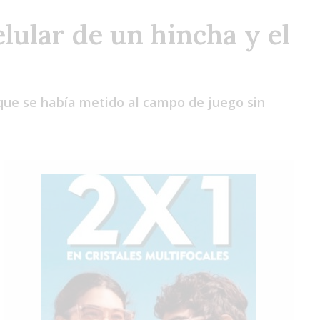
Lun
Mar
Mié
elular de un hincha y el
 que se había metido al campo de juego sin