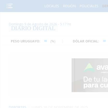
LOCALES
REGIÓN
POLICIALES
DE
Domingo 9 de Agosto de 2026 - 5:17 hs
DIARIO DIGITAL
ESO URUGUAYO:
(%)
DÓLAR OFICIAL:
(%)
DEPORTES
LUNES 10 DE NOVIEMBRE DE 2025