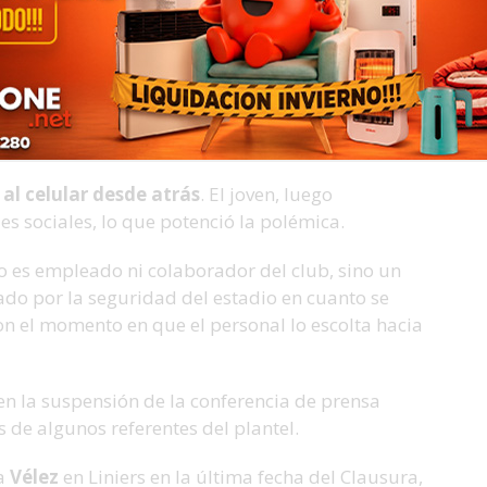
 se metió a filmar al campo de juego una vez
OSU
al celular desde atrás
. El joven, luego
des sociales, lo que potenció la polémica.
 es empleado ni colaborador del club, sino un
ado por la seguridad del estadio en cuanto se
on el momento en que el personal lo escolta hacia
 en la suspensión de la conferencia de prensa
 de algunos referentes del plantel.
 a
Vélez
en Liniers en la última fecha del Clausura,