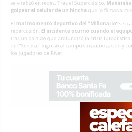
se viralizó en redes. Tras el Superclásico,
Maximilia
golpear el celular de un hincha
que lo filmaba mien
El
mal momento deportivo del “Millonario
” se t
repercusión.
El incidente ocurrió cuando el equi
tras un partido que profundizó la crisis futbolístic
del “Xeneize” ingresó al campo sin autorización y 
los jugadores de River.