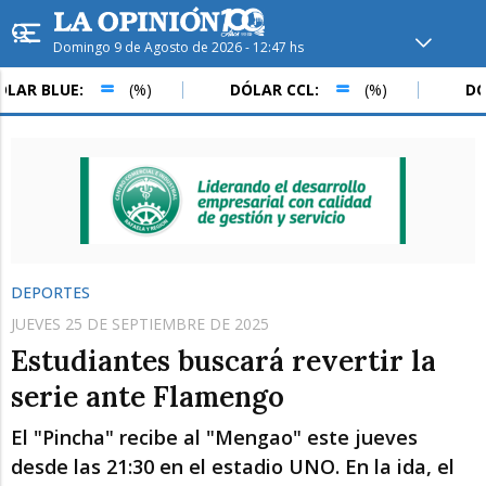
Domingo 9 de Agosto de 2026 - 12:47 hs
Hoy en
Rafaela
ver clima
 BLUE:
(%)
DÓLAR CCL:
(%)
DÓLAR
Mín
/
Máx
Humedad
Presión
DEPORTES
JUEVES 25 DE SEPTIEMBRE DE 2025
Estudiantes buscará revertir la
serie ante Flamengo
El "Pincha" recibe al "Mengao" este jueves
Lun
Mar
Mié
desde las 21:30 en el estadio UNO. En la ida, el