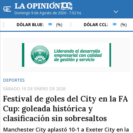
Domingo 9 de Agosto de 2026 - 7:52 hs
Hoy en
Rafaela
ver clima
DÓLAR BLUE:
(%)
DÓLAR CCL:
(%)
Mín
/
Máx
Humedad
Presión
DEPORTES
SÁBADO 10 DE ENERO DE 2026
Festival de goles del City en la FA
Cup: goleada histórica y
clasificación sin sobresaltos
Lun
Mar
Mié
Manchester City aplastó 10-1 a Exeter City en la