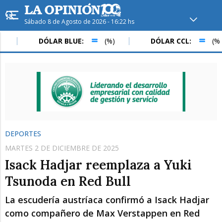
Sábado 8 de Agosto de 2026 - 16:22 hs
Hoy en
Rafaela
ver clima
DÓLAR BLUE:
(%)
DÓLAR CCL:
(%)
Mín
/
Máx
Humedad
Presión
DEPORTES
MARTES 2 DE DICIEMBRE DE 2025
Isack Hadjar reemplaza a Yuki
Tsunoda en Red Bull
La escudería austríaca confirmó a Isack Hadjar
Dom
Lun
Mar
como compañero de Max Verstappen en Red