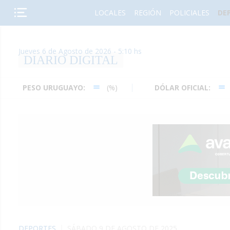
LOCALES
REGIÓN
POLICIALES
DE
Jueves 6 de Agosto de 2026 - 5:10 hs
DIARIO DIGITAL
SO URUGUAYO:
(%)
DÓLAR OFICIAL:
(%)
DEPORTES
SÁBADO 9 DE AGOSTO DE 2025