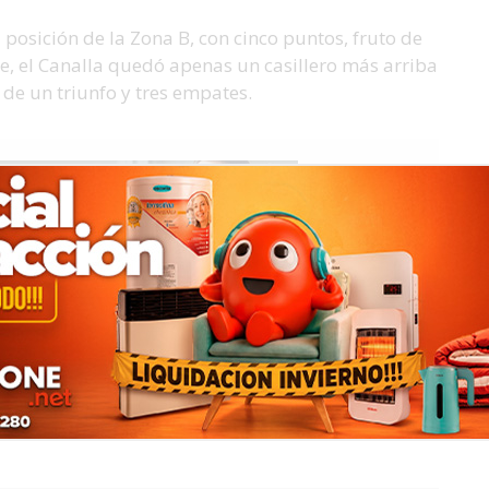
 posición de la Zona B, con cinco puntos, fruto de
te, el Canalla quedó apenas un casillero más arriba
 de un triunfo y tres empates.
ín SJ sufrió de local y cayó 1-0 con Sarmiento de
tar sobre el cierre (1-1) y se llevó un punto del
les con River en Avellaneda; Belgrano pisó fuerte