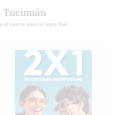
Vie
Sáb
Dom
co Tucumán
el invicto, pero no logra fluir