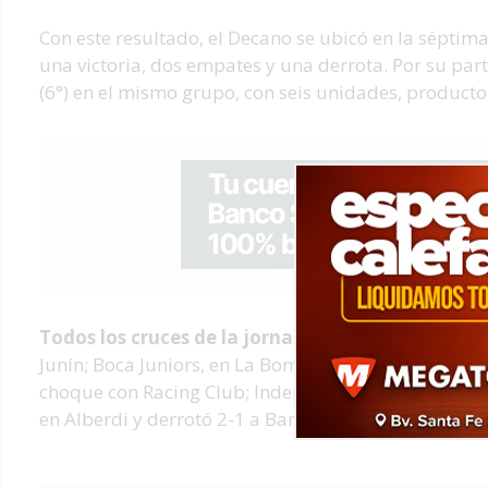
Con este resultado, el Decano se ubicó en la séptima
una victoria, dos empates y una derrota. Por su par
(6°) en el mismo grupo, con seis unidades, producto
Todos los cruces de la jornada sabatina
: San Mart
Junín; Boca Juniors, en La Bombonera, consiguió empa
choque con Racing Club; Independiente igualó sin go
en Alberdi y derrotó 2-1 a Banfield.