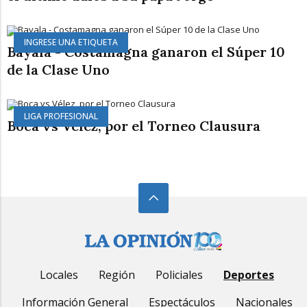
INGRESE UNA ETIQUETA
Bayala - Costamagna ganaron el Súper 10
de la Clase Uno
LIGA PROFESIONAL
Boca vs Vélez, por el Torneo Clausura
Locales
Región
Policiales
Deportes
Información General
Espectáculos
Nacionales