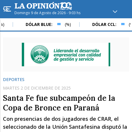
Domingo 9 de Agosto de 2026 - 9:03 hs
Hoy en
Rafaela
ver clima
DÓLAR BLUE:
(%)
DÓLAR CCL:
(%)
Mín
/
Máx
Humedad
Presión
DEPORTES
MARTES 2 DE DICIEMBRE DE 2025
Santa Fe fue subcampeón de la
Copa de Bronce en Paraná
Con presencias de dos jugadores de CRAR, el
Lun
Mar
Mié
seleccionado de la Unión Santafesina disputó la