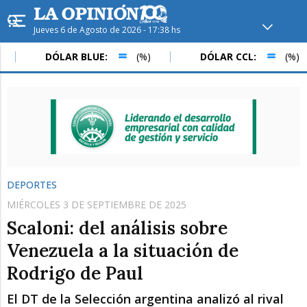
Jueves 6 de Agosto de 2026 - 17:38 hs
Hoy en
Rafaela
ver clima
DÓLAR BLUE:
(%)
DÓLAR CCL:
(%)
Mín
/
Máx
Humedad
Presión
DEPORTES
MIÉRCOLES 3 DE SEPTIEMBRE DE 2025
Scaloni: del análisis sobre
Venezuela a la situación de
Rodrigo de Paul
Vie
Sáb
Dom
El DT de la Selección argentina analizó al rival