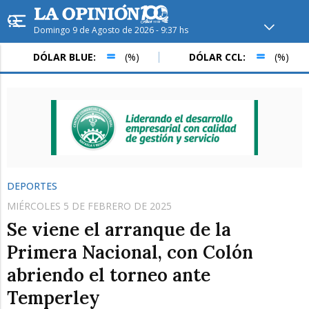
Domingo 9 de Agosto de 2026 - 9:37 hs
Hoy en
Rafaela
ver clima
ÓLAR BLUE:
(%)
DÓLAR CCL:
(%)
DÓ
Mín
/
Máx
Humedad
Presión
DEPORTES
MIÉRCOLES 5 DE FEBRERO DE 2025
Se viene el arranque de la
Primera Nacional, con Colón
abriendo el torneo ante
Lun
Mar
Mié
Temperley