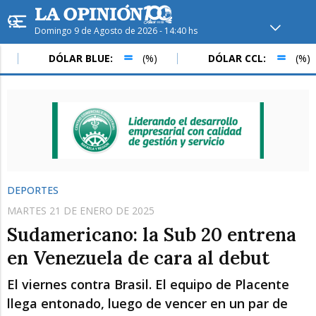
Domingo 9 de Agosto de 2026 - 14:40 hs
Hoy en
Rafaela
ver clima
DÓLAR BLUE:
(%)
DÓLAR CCL:
(%)
Mín
/
Máx
Humedad
Presión
DEPORTES
MARTES 21 DE ENERO DE 2025
Sudamericano: la Sub 20 entrena
en Venezuela de cara al debut
El viernes contra Brasil. El equipo de Placente
Lun
Mar
Mié
llega entonado, luego de vencer en un par de