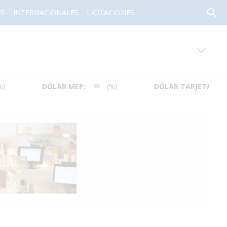
ES
INTERNACIONALES
LICITACIONES
oy en
Rafaela
ver clima
DÓLAR MEP:
(%)
DÓLAR TARJETA:
(%)
Mín
/
Máx
Humedad
Presión