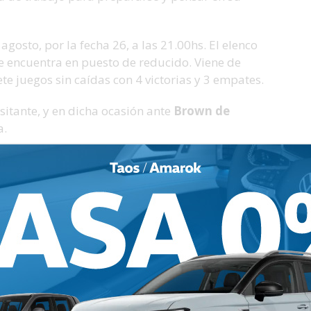
gosto, por la fecha 26, a las 21.00hs. El elenco
 encuentra en puesto de reducido. Viene de
e juegos sin caídas con 4 victorias y 3 empates.
isitante, y en dicha ocasión ante
Brown de
a.