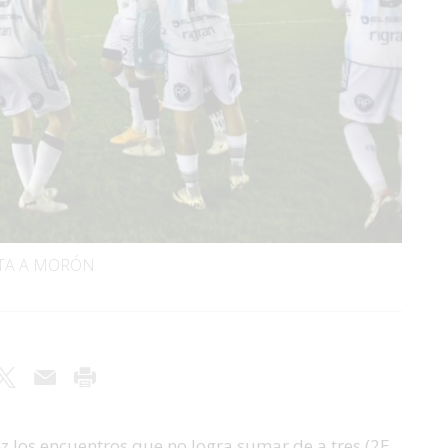
ITA A MORÓN
ez los encuentros que no logra sumar de a tres (2E