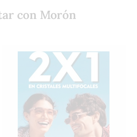
Sáb
Dom
Lun
atar con Morón