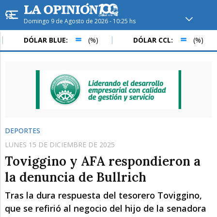
Domingo 9 de Agosto de 2026 - 10:25 hs
Hoy en
Rafaela
ver clima
DÓLAR BLUE:
(%)
DÓLAR CCL:
(%)
Mín
/
Máx
Humedad
Presión
DEPORTES
LUNES 15 DE DICIEMBRE DE 2025
Toviggino y AFA respondieron a
la denuncia de Bullrich
Tras la dura respuesta del tesorero Toviggino,
Lun
Mar
Mié
que se refirió al negocio del hijo de la senadora