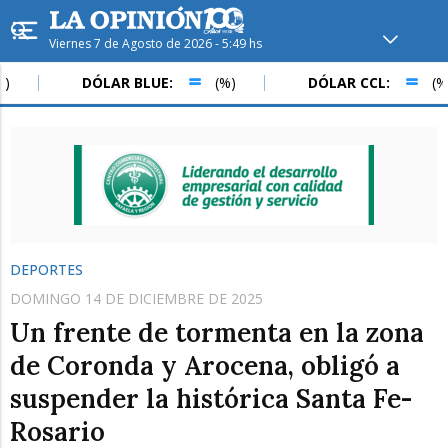
Viernes 7 de Agosto de 2026 - 5:49 hs
Hoy en
Rafaela
ver clima
DÓLAR BLUE:
(%)
DÓLAR CCL:
(%)
Mín
/
Máx
Humedad
Presión
DEPORTES
DOMINGO 14 DE DICIEMBRE DE 2025
Un frente de tormenta en la zona
de Coronda y Arocena, obligó a
suspender la histórica Santa Fe-
Sáb
Dom
Lun
Rosario