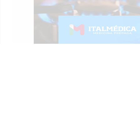
Locales
Región
Policiales
Diario La Opinión de Rafaela
, Santa Fe, Argentina.
Fundado en 1921. Registro DNDA en trámite.