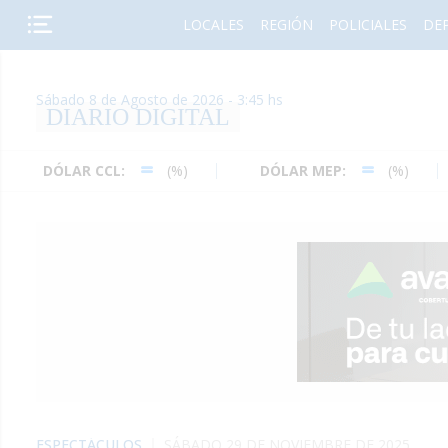
LOCALES
REGIÓN
POLICIALES
DE
Sábado 8 de Agosto de 2026 - 3:45 hs
DIARIO DIGITAL
LAR CCL:
(%)
DÓLAR MEP:
(%)
DÓL
ESPECTÁCULOS
SÁBADO 29 DE NOVIEMBRE DE 2025