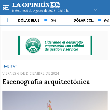
Miércoles 5 de Agosto de 2026 - 22:10 hs
Hoy en
Rafaela
ver clima
DÓLAR BLUE:
(%)
DÓLAR CCL:
(%)
Mín
/
Máx
Humedad
Presión
HÁBITAT
VIERNES 6 DE DICIEMBRE DE 2024
Escenografía arquitectónica
Jue
Vie
Sáb