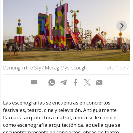
D
Dancing in the Sky / Morag Myerscough
Foto 1 de 7
Las escenografías se encuentras en conciertos,
festivales, teatro, cine y televisión. Antiguamente
llamada arquitectura teatral, ahora se le conoce
como escenografía arquitectónica, aquella que se
encuentra presente en conciertos, obras de teatro,