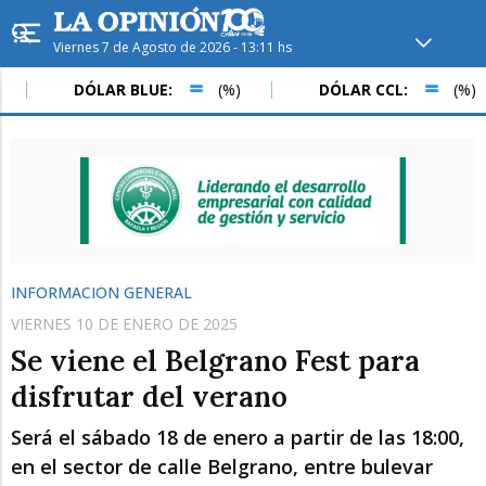
Viernes 7 de Agosto de 2026 - 13:11 hs
Hoy en
Rafaela
ver clima
DÓLAR BLUE:
(%)
DÓLAR CCL:
(%)
Mín
/
Máx
Humedad
Presión
INFORMACIÓN GENERAL
VIERNES 10 DE ENERO DE 2025
Se viene el Belgrano Fest para
disfrutar del verano
Será el sábado 18 de enero a partir de las 18:00,
Sáb
Dom
Lun
en el sector de calle Belgrano, entre bulevar