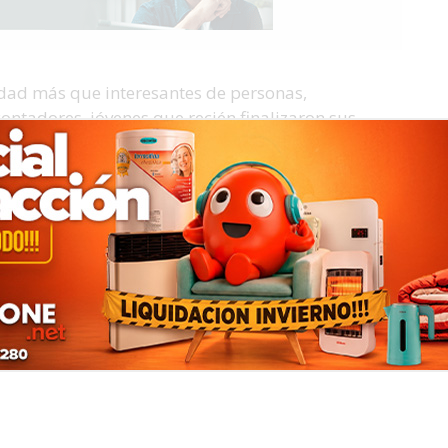
idad más que interesantes de personas,
ontadores, jóvenes que recién finalizaron sus
os buscando respuestas a sus vidas, un maestro
guntándose en público, quién será al finalizar
a fue el que más nos inquietó a la hora de
 los tripulantes están en una búsqueda de
 uruguayas declaradas Patrimonio Cultural
r a los ganadores de esta pierna que se destacaron