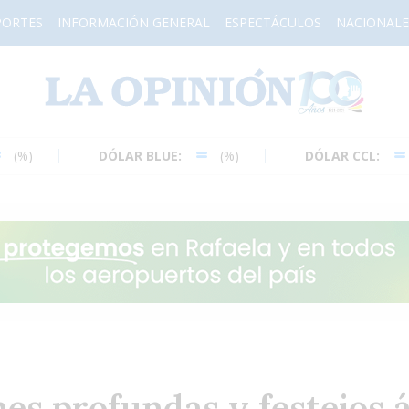
PORTES
INFORMACIÓN GENERAL
ESPECTÁCULOS
NACIONALE
H
DÓLAR BLUE:
(%)
DÓLAR CCL:
(%)
es profundas y festejos 