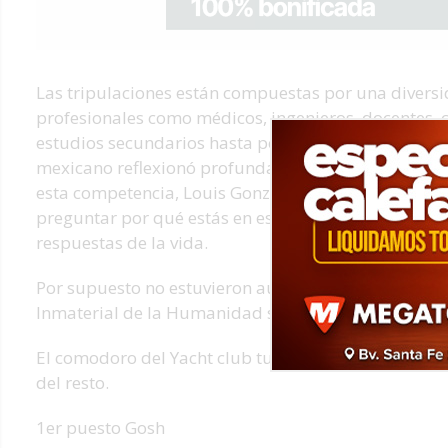
Las tripulaciones están compuestas por una divers
profesionales como médicos, ingenieros, docentes, c
estudios secundarios hasta personas jubiladas, tod
mexicano reflexionó profundamente al respecto, pre
esta competencia, Louis Gonzales, docente de escuel
preguntar por qué estás en ese bote. La mayoría de
respuestas de la vida.
Por supuesto no estuvieron ausentes las comparsas
Inmaterial de la Humanidad según la UNESCO.
El comodoro del Yacht club tuvo el honor de premia
del resto.
1er puesto Gosh