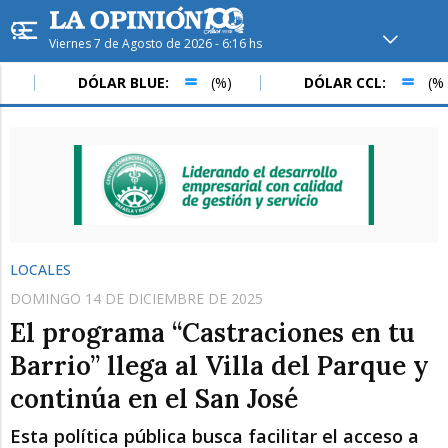
Viernes 7 de Agosto de 2026 - 6:16 hs
Hoy en
Rafaela
ver clima
DÓLAR BLUE:
(%)
DÓLAR CCL:
(%)
Mín
/
Máx
Humedad
Presión
LOCALES
DOMINGO 14 DE DICIEMBRE DE 2025
El programa “Castraciones en tu
Barrio” llega al Villa del Parque y
continúa en el San José
Sáb
Dom
Lun
Esta política pública busca facilitar el acceso a