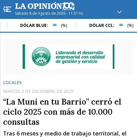
Sábado 8 de Agosto de 2026 - 11:51 hs
Hoy en
Rafaela
ver clima
DÓLAR BLUE:
(%)
DÓLAR CCL:
(%)
Mín
/
Máx
Humedad
Presión
LOCALES
MARTES 2 DE DICIEMBRE DE 2025
“La Muni en tu Barrio” cerró el
ciclo 2025 con más de 10.000
consultas
Dom
Lun
Mar
Tras 6 meses y medio de trabajo territorial, el