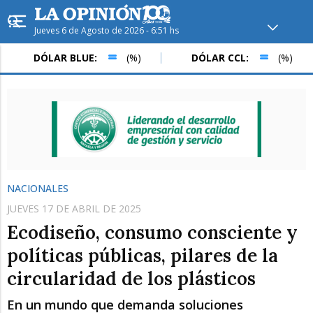
Jueves 6 de Agosto de 2026 - 6:51 hs
Hoy en
Rafaela
ver clima
DÓLAR BLUE:
(%)
DÓLAR CCL:
(%)
Mín
/
Máx
Humedad
Presión
NACIONALES
JUEVES 17 DE ABRIL DE 2025
Ecodiseño, consumo consciente y
políticas públicas, pilares de la
circularidad de los plásticos
Vie
Sáb
Dom
En un mundo que demanda soluciones