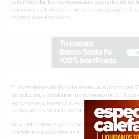
Este miércoles los representantes paritarios de los 
comunales establecieron un acuerdo salarial por los
Asignaciones Familiares.
El incremento salarial consiste en un aumento del 5%
jurisdicción, y consiste en un aumento del 3,1% por 
incremento es remunerativo y bonificable señaló en
Trabajadores Municipales de Santa Fe (Festram).
Se acordó además que dicho aumento no represente
por febrero a abonarse en el próximo sueldo).