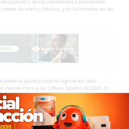
trabajadores y de los intendentes y presidentes
 meses de enero y febrero, y de incremento de las
 sobre la política salarial vigente en cada
el mes de enero y de 1,9% en febrero de 2025. El
 un comunicado la Federación de Sindicatos de
 menos de $120.000 ($50.000 por enero y $70.000