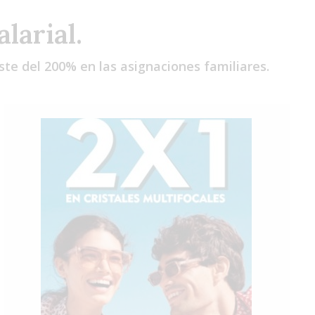
Sáb
Dom
Lun
larial.
te del 200% en las asignaciones familiares.