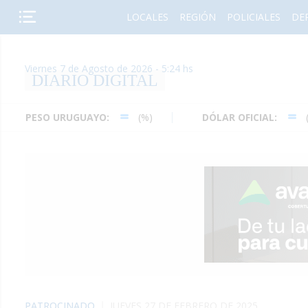
LOCALES
REGIÓN
POLICIALES
DE
Viernes 7 de Agosto de 2026 - 5:24 hs
DIARIO DIGITAL
UGUAYO:
(%)
DÓLAR OFICIAL:
(%)
D
PATROCINADO
JUEVES 27 DE FEBRERO DE 2025