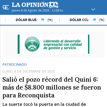
Jueves 6 de Agosto de 2026 - 12:08 hs
Hoy en
Rafaela
ver clima
DÓLAR BLUE:
(%)
DÓLAR CCL:
(%)
Mín
/
Máx
Humedad
Presión
PATROCINADO
LUNES 8 DE DICIEMBRE DE 2025
Salió el pozo récord del Quini 6:
más de $8.800 millones se fueron
para Reconquista
Vie
Sáb
Dom
La suerte tocó la puerta en la ciudad de