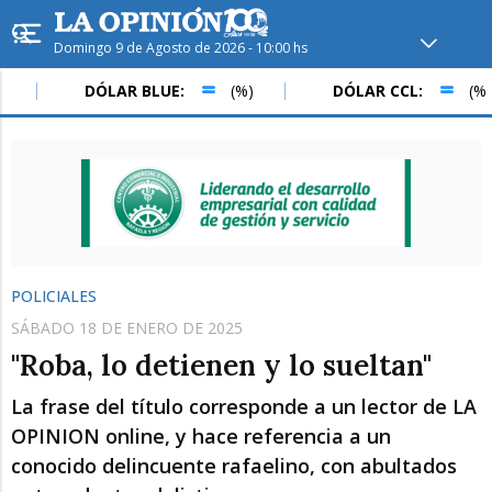
Domingo 9 de Agosto de 2026 - 10:00 hs
Hoy en
Rafaela
ver clima
DÓLAR BLUE:
(%)
DÓLAR CCL:
(%)
Mín
/
Máx
Humedad
Presión
POLICIALES
SÁBADO 18 DE ENERO DE 2025
"Roba, lo detienen y lo sueltan"
La frase del título corresponde a un lector de LA
OPINION online, y hace referencia a un
Lun
Mar
Mié
conocido delincuente rafaelino, con abultados