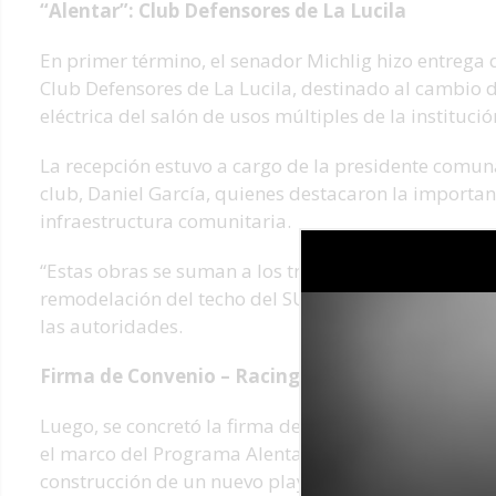
“Alentar”: Club Defensores de La Lucila
En primer término, el senador Michlig hizo entrega 
Club Defensores de La Lucila, destinado al cambio de
eléctrica del salón de usos múltiples de la institució
La recepción estuvo a cargo de la presidente comunal
club, Daniel García, quienes destacaron la importan
infraestructura comunitaria.
“Estas obras se suman a los trabajos que la Cámar
remodelación del techo del SUM, fortaleciendo integ
las autoridades.
Firma de Convenio – Racing Lawn Tennis Club
Luego, se concretó la firma de un nuevo convenio co
el marco del Programa Alentar, que establece una i
construcción de un nuevo playón deportivo.