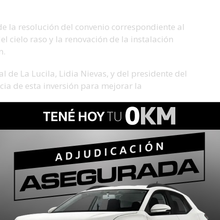
de la resolución del convenio correspondiente al
l cielo raso y la renovación de la instalación
n.
 de La Lucila, Lidia Nievas, y del presidente del
cia de esta inversión para mejorar la
a de Senadores y Diputados impulsa para la
ralmente las instalaciones del club”, destacaron
n el Racing Lawn Tennis Club de San Cristóbal, en
nversión de $22.000.000 destinada a la