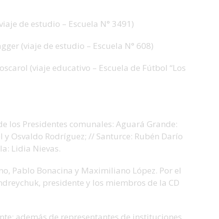
(viaje de estudio – Escuela N° 3491)
er (viaje de estudio – Escuela N° 608)
carol (viaje educativo – Escuela de Fútbol “Los
 de los Presidentes comunales: Aguará Grande:
 y Osvaldo Rodríguez; // Santurce: Rubén Darío
ila: Lidia Nievas.
no, Pablo Bonacina y Maximiliano López. Por el
Andreychuk, presidente y los miembros de la CD
ente; además de representantes de instituciones