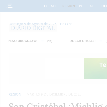
LOCALES
REGIÓN
POLICIALES
DE
Domingo 9 de Agosto de 2026 - 10:33 hs
DIARIO DIGITAL
 URUGUAYO:
(%)
DÓLAR OFICIAL:
(%)
REGIÓN
MARTES 9 DE DICIEMBRE DE 2025
San Cristóbal :Michlig