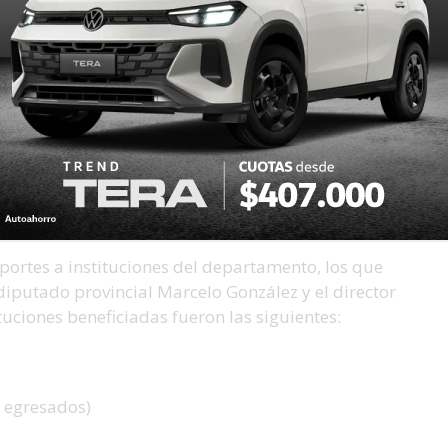
n aporte del Programa de Fortalecimiento
ompañar el desempeño deportivo de la Primera
 temporada 2025.
l Club Unidad Sancristobalense
 sanitarios del club para dejar formalmente
ias, realizadas mediante el Programa Brigadier de
00.000.
aportes a instituciones del departamento, los que
diputado provincial Marcelo González y el director
tuciones beneficiadas fueron las siguientes:
e egresados)