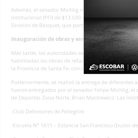
Además, el senador Michlig realizó la entrega de u
Institucional (PFI) de $13.500.000, destinado a ac
División de Básquet, que participó durante toda la
Inauguración de obras y entrega de aportes en e
Más tarde, las autoridades se trasladaron hasta los
habilitadas las obras de refacción y mejoras edilic
la Provincia de Santa Fe, con una inversión de $20.0
Posteriormente, se realizó la entrega de diferentes 
fueron entregados por el senador Felipe Michlig, el 
de Deportes Zona Norte, Brian Mackiewicz. Las insti
-Club Defensores de Pellegrini
-Escuela N° 1611 – Estancia San Francisco (buzos d