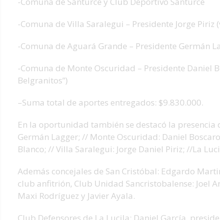
-Comuna de Santurce y Club Deportivo Santurce
-Comuna de Villa Saralegui – Presidente Jorge Piriz 
-Comuna de Aguará Grande – Presidente Germán Lagg
-Comuna de Monte Oscuridad – Presidente Daniel Bos
Belgranitos”)
–Suma total de aportes entregados: $9.830.000.
En la oportunidad también se destacó la presencia
Germán Lagger; // Monte Oscuridad: Daniel Boscarol
Blanco; // Villa Saralegui: Jorge Daniel Piriz; //La Luc
Además concejales de San Cristóbal: Edgardo Marti
club anfitrión, Club Unidad Sancristobalense: Joel 
Maxi Rodríguez y Javier Ayala.
Club Defensores de La Lucila: Daniel García, presid