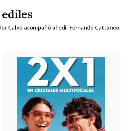
Vie
Sáb
Dom
 ediles
nador Calvo acompañó al edil Fernando Cattaneo