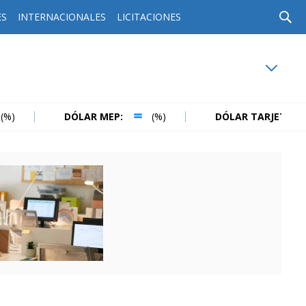
ES
INTERNACIONALES
LICITACIONES
oy en
Rafaela
ver clima
DÓLAR MEP:
(%)
DÓLAR TARJETA:
(%)
Mín
/
Máx
Humedad
Presión