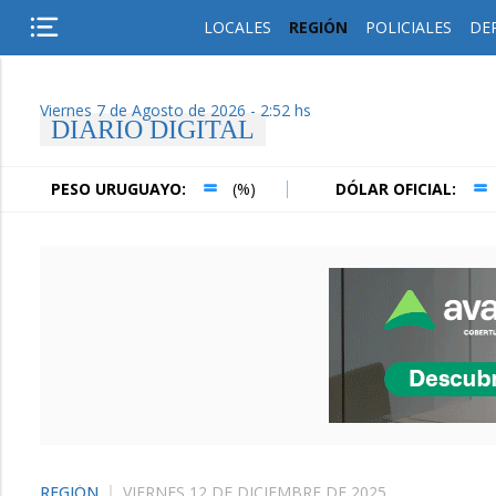
LOCALES
REGIÓN
POLICIALES
DE
Viernes 7 de Agosto de 2026 - 2:52 hs
DIARIO DIGITAL
ESO URUGUAYO:
(%)
DÓLAR OFICIAL:
(%)
REGIÓN
VIERNES 12 DE DICIEMBRE DE 2025