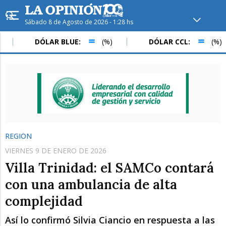
Sábado 8 de Agosto de 2026 - 1:28 hs
Hoy en
Rafaela
ver clima
DÓLAR BLUE:
(%)
DÓLAR CCL:
(%)
Mín
/
Máx
Humedad
Presión
REGIÓN
VIERNES 9 DE ENERO DE 2026
Villa Trinidad: el SAMCo contará
con una ambulancia de alta
complejidad
Sáb
Dom
Lun
Así lo confirmó Silvia Ciancio en respuesta a las