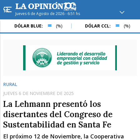
Jueves 6 de Agosto de 2026 - 6:51 hs
Hoy en
Rafaela
ver clima
DÓLAR BLUE:
(%)
DÓLAR CCL:
(%)
Mín
/
Máx
Humedad
Presión
RURAL
JUEVES 6 DE NOVIEMBRE DE 2025
La Lehmann presentó los
disertantes del Congreso de
Sustentabilidad en Santa Fe
Vie
Sáb
Dom
El próximo 12 de Noviembre, la Cooperativa