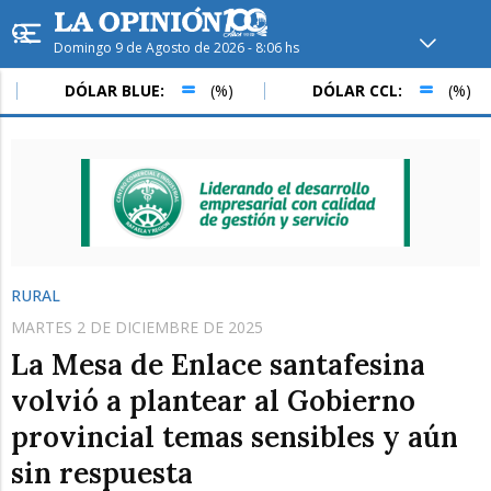
Domingo 9 de Agosto de 2026 - 8:06 hs
Hoy en
Rafaela
ver clima
DÓLAR BLUE:
(%)
DÓLAR CCL:
(%)
Mín
/
Máx
Humedad
Presión
RURAL
MARTES 2 DE DICIEMBRE DE 2025
La Mesa de Enlace santafesina
volvió a plantear al Gobierno
provincial temas sensibles y aún
Lun
Mar
Mié
sin respuesta