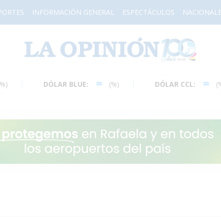
PORTES
INFORMACIÓN GENERAL
ESPECTÁCULOS
NACIONAL
H
DÓLAR BLUE:
(%)
DÓLAR CCL:
(%)