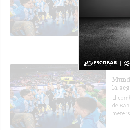
La sel
Esloven
ganar p
final.
Mundi
la se
El com
de Bah
meters