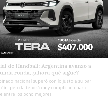
ección argentina se mide este miércoles con
ia. Los dirigidos por Rodolfo Jung necesitan
ara soñar con la clasificación a cuartos de
al de Handball: Argentina avanzó a
gunda ronda, ¿ahora qué sigue?
binado nacional superó con lo justo a su par
réin, pero la tendrá muy complicada para
e entre los ocho mejores.