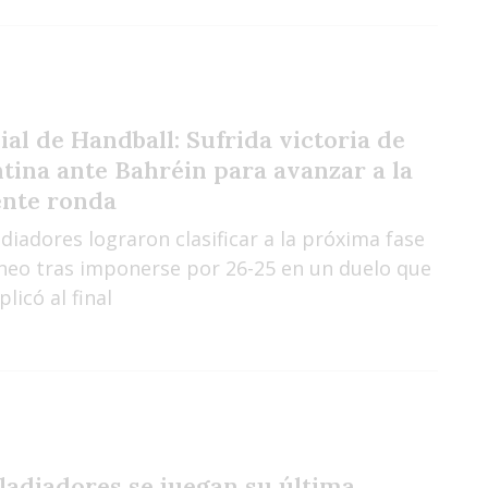
al de Handball: Sufrida victoria de
tina ante Bahréin para avanzar a la
ente ronda
diadores lograron clasificar a la próxima fase
rneo tras imponerse por 26-25 en un duelo que
licó al final
ladiadores se juegan su última