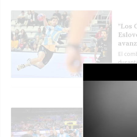
“Los 
Eslov
avanz
El com
durant
Mundi
inici
rond