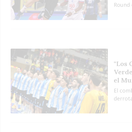
Round 
“Los 
Verde
el Mu
El com
derrota