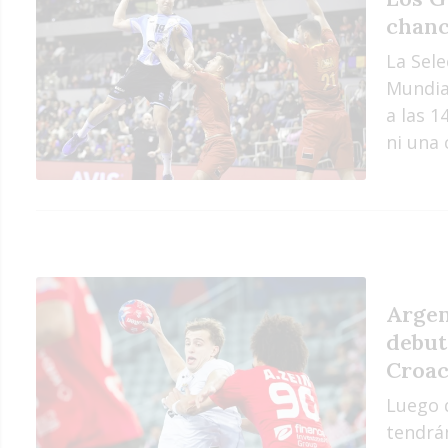
chanc
La Sele
Mundial
a las 1
ni una 
Argen
debut
Croac
Luego d
tendrá