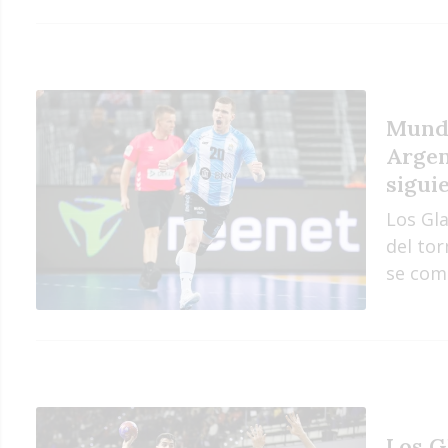
Mundi
Argen
sigui
Los Gla
del to
se comp
Los G