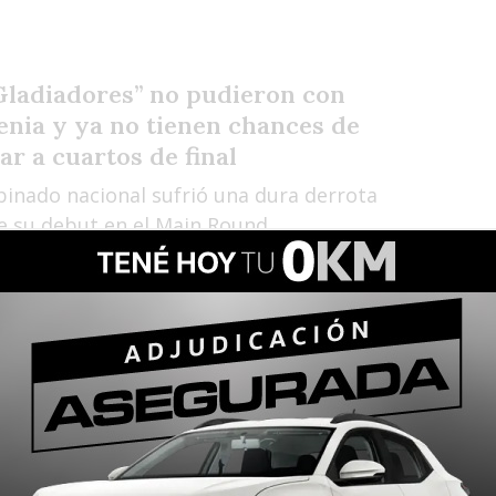
Gladiadores” no pudieron con
enia y ya no tienen chances de
ar a cuartos de final
binado nacional sufrió una dura derrota
e su debut en el Main Round.
al de handball: Los Gladiadores
an su participanción en la segunda
a