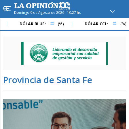
Domingo 9 de Agosto de 2026 - 10:27 hs
Hoy en
Rafaela
ver clima
DÓLAR BLUE:
(%)
DÓLAR CCL:
(%)
Mín
/
Máx
Humedad
Presión
Provincia de Santa Fe
Lun
Mar
Mié