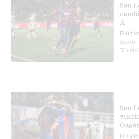
San L
cambi
A
El últ
enero, 
“Ciclón
San L
vuelt
Gasó
El Cicl