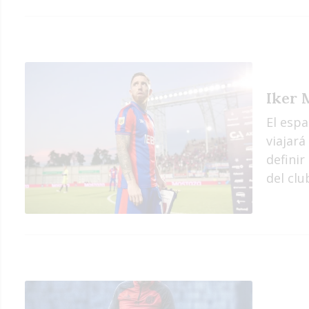
Iker 
El espa
viajar
definir
del clu