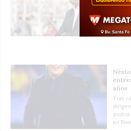
El club
inicia
de 22 a
Nésto
entre
años
Tras ca
dirigen
podría
en Boe