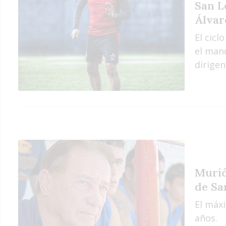
San L
Álvar
El cicl
el mand
dirige
Murió
de Sa
El máxi
años.