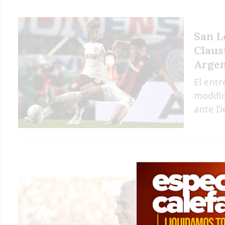
San L
Claus
Argen
El ent
modifi
ante De
“No t
Loren
emoti