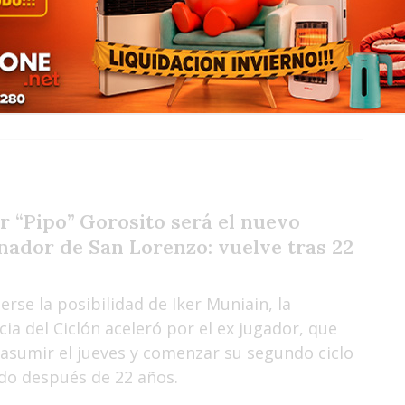
 oficializó el regreso del ídolo azulgrana, que
rá su segundo ciclo como entrenador después
ños.
r “Pipo” Gorosito será el nuevo
nador de San Lorenzo: vuelve tras 22
erse la posibilidad de Iker Muniain, la
cia del Ciclón aceleró por el ex jugador, que
 asumir el jueves y comenzar su segundo ciclo
do después de 22 años.