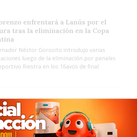
orenzo enfrentará a Lanús por el
ura tras la eliminación en la Copa
tina
renador Néstor Gorosito introdujo varias
caciones luego de la eliminación por penales
portivo Riestra en los 16avos de final.
e sorprenda volverme a ver”: San
zo presentó a Pipo Gorosito con un
vo video