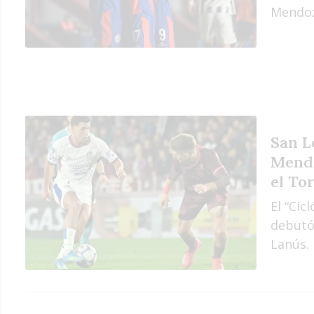
Mendoz
San L
Mendo
el To
El “Cic
debutó
Lanús.