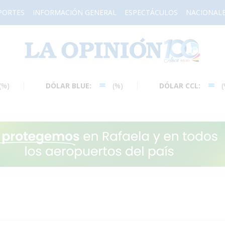
PORTES
INFORMACIÓN GENERAL
ESPECTÁCULOS
NACIONAL
H
DÓLAR BLUE:
(%)
DÓLAR CCL:
(%)