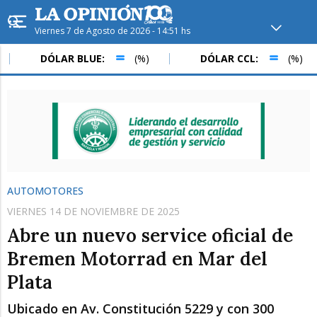
Viernes 7 de Agosto de 2026 - 14:51 hs
Hoy en
Rafaela
ver clima
DÓLAR BLUE:
(%)
DÓLAR CCL:
(%)
Mín
/
Máx
Humedad
Presión
AUTOMOTORES
VIERNES 14 DE NOVIEMBRE DE 2025
Abre un nuevo service oficial de
Bremen Motorrad en Mar del
Plata
Sáb
Dom
Lun
Ubicado en Av. Constitución 5229 y con 300